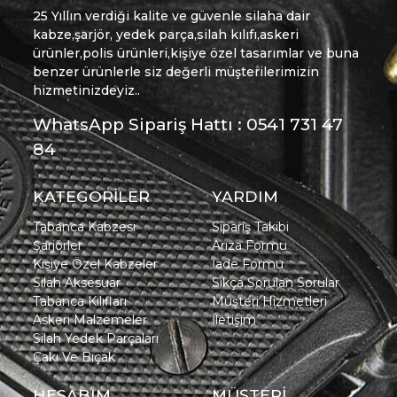
25 Yıllın verdiği kalite ve güvenle silaha dair
kabze,şarjör, yedek parça,silah kılıfı,askeri
ürünler,polis ürünleri,kişiye özel tasarımlar ve buna
benzer ürünlerle siz değerli müşterilerimizin
hizmetinizdeyiz..
WhatsApp Sipariş Hattı : 0541 731 47
84
KATEGORİLER
YARDIM
Tabanca Kabzesi
Sipariş Takibi
Şarjörler
Arıza Formu
Kişiye Özel Kabzeler
İade Formu
Silah Aksesuar
Sıkça Sorulan Sorular
Tabanca Kılıfları
Müşteri Hizmetleri
Askeri Malzemeler
İletişim
Silah Yedek Parçaları
Çakı Ve Bıçak
HESABIM
MÜŞTERİ