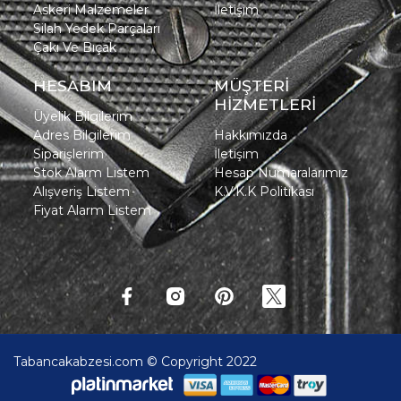
Askeri Malzemeler
İletişim
Silah Yedek Parçaları
Çakı Ve Bıçak
HESABIM
MÜŞTERİ
HİZMETLERİ
Üyelik Bilgilerim
Adres Bilgilerim
Hakkımızda
Siparişlerim
İletişim
Stok Alarm Listem
Hesap Numaralarımız
Alışveriş Listem
K.V.K.K Politikası
Fiyat Alarm Listem
Tabancakabzesi.com © Copyright 2022