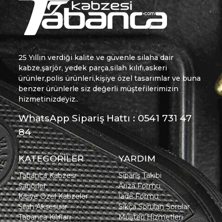
25 Yıllın verdiği kalite ve güvenle silaha dair
kabze,şarjör, yedek parça,silah kılıfı,askeri
ürünler,polis ürünleri,kişiye özel tasarımlar ve buna
benzer ürünlerle siz değerli müşterilerimizin
hizmetinizdeyiz..
WhatsApp Sipariş Hattı : 0541 731 47
84
KATEGORİLER
YARDIM
Tabanca Kabzesi
Sipariş Takibi
Şarjörler
Arıza Formu
Kişiye Özel Kabzeler
İade Formu
Silah Aksesuar
Sıkça Sorulan Sorular
Tabanca Kılıfları
Müşteri Hizmetleri