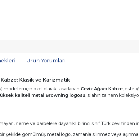
ekleri
Ürün Yorumları
Kabze: Klasik ve Karizmatik
) modelleri için özel olarak tasarlanan
Ceviz Ağacı Kabze
, esteti
üksek kaliteli metal Browning logosu
, silahınıza hem koleksi
yan, neme ve darbelere dayanıklı birinci sınıf Türk cevizinden im
r şekilde gömülmüş metal logo, zamanla silinmez veya aşınmaz; pr