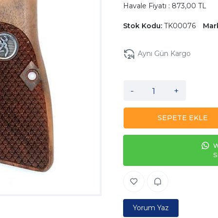
Havale Fiyatı : 873,00 TL
Stok Kodu:
TK00076
Mar
Aynı Gün Kargo
-
+
SEPETE EKLE
W
S
Yorum Yaz