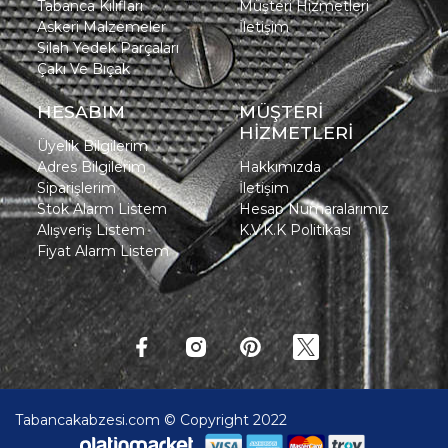
Tabanca Kılıfları
Müşteri Hizmetleri
Askeri Malzemeler
İletişim
Silah Yedek Parçaları
Çakı Ve Bıçak
HESABIM
MÜŞTERİ
HİZMETLERİ
Üyelik Bilgilerim
Adres Bilgilerim
Hakkımızda
Siparişlerim
İletişim
Stok Alarm Listem
Hesap Numaralarımız
Alışveriş Listem
K.V.K.K Politikası
Fiyat Alarm Listem
Tabancakabzesi.com © Copyright 2022