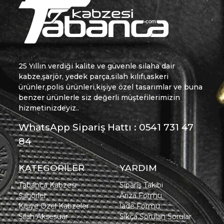
25 Yıllın verdiği kalite ve güvenle silaha dair
kabze,şarjör, yedek parça,silah kılıfı,askeri
ürünler,polis ürünleri,kişiye özel tasarımlar ve buna
benzer ürünlerle siz değerli müşterilerimizin
hizmetinizdeyiz..
WhatsApp Sipariş Hattı : 0541 731 47
84
KATEGORİLER
YARDIM
Tabanca Kabzesi
Sipariş Takibi
Şarjörler
Arıza Formu
Kişiye Özel Kabzeler
İade Formu
Silah Aksesuar
Sıkça Sorulan Sorular