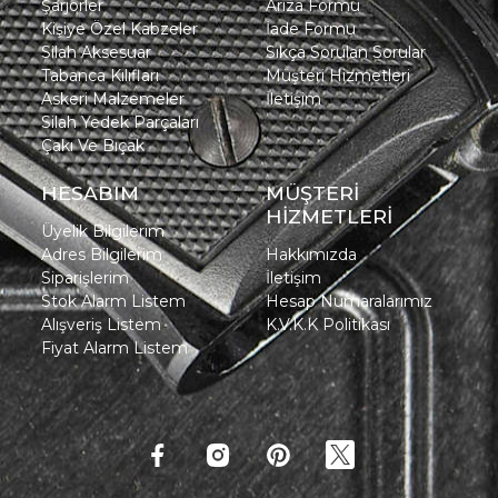
Şarjörler
Arıza Formu
Kişiye Özel Kabzeler
İade Formu
Silah Aksesuar
Sıkça Sorulan Sorular
Tabanca Kılıfları
Müşteri Hizmetleri
Askeri Malzemeler
İletişim
Silah Yedek Parçaları
Çakı Ve Bıçak
HESABIM
MÜŞTERİ
HİZMETLERİ
Üyelik Bilgilerim
Adres Bilgilerim
Hakkımızda
Siparişlerim
İletişim
Stok Alarm Listem
Hesap Numaralarımız
Alışveriş Listem
K.V.K.K Politikası
Fiyat Alarm Listem