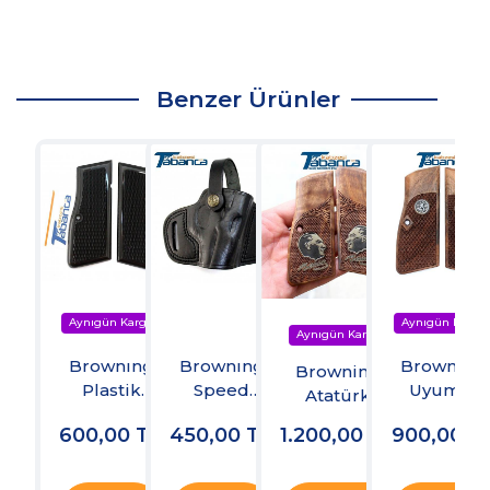
Benzer Ürünler
Brownıng
Brownıng
Brownıng
Browning
Plastik
Speed
Uyumlu
Atatürk
Tabanca
Tabanca
Ceviz
Resimli
600,00
TL
450,00
TL
1.200,00
TL
900,00
T
Kabzesi
Kılıfı
Kabze
Ahşap Kabze