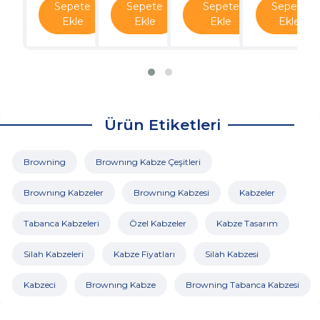
Sepete
Sepete
Sepete
Sepete
Ekle
Ekle
Ekle
Ekle
Ürün Etiketleri
Browning
Brownıng Kabze Çeşitleri
Brownıng Kabzeler
Brownıng Kabzesi
Kabzeler
Tabanca Kabzeleri
Özel Kabzeler
Kabze Tasarım
Silah Kabzeleri
Kabze Fiyatları
Silah Kabzesi
Kabzeci
Brownıng Kabze
Browning Tabanca Kabzesi