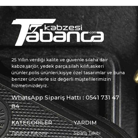
25 Yıllın verdiği kalite ve güvenle silaha dair
kabze,şarjör, yedek parça,silah kılıfı,askeri
ürünler,polis ürünleri,kişiye özel tasarımlar ve buna
benzer ürünlerle siz değerli müşterilerimizin
hizmetinizdeyiz..
WhatsApp Sipariş Hattı : 0541 731 47
84
KATEGORİLER
YARDIM
Tabanca Kabzesi
Sipariş Takibi