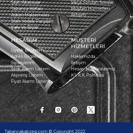
Silah Aksesuar
Sıkça Sorulan Sorular
Tabanca Kılıfları
Müşteri Hizmetleri
Askeri Malzemeler
İletişim
Silah Yedek Parçaları
Çakı Ve Bıçak
HESABIM
MÜŞTERİ
HİZMETLERİ
Üyelik Bilgilerim
Adres Bilgilerim
Hakkımızda
Siparişlerim
İletişim
Stok Alarm Listem
Hesap Numaralarımız
Alışveriş Listem
K.V.K.K Politikası
Fiyat Alarm Listem
Tabancakabzesi.com © Copyright 2022