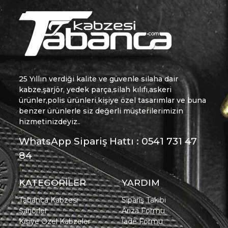
25 Yıllın verdiği kalite ve güvenle silaha dair
kabze,şarjör, yedek parça,silah kılıfı,askeri
ürünler,polis ürünleri,kişiye özel tasarımlar ve buna
benzer ürünlerle siz değerli müşterilerimizin
hizmetinizdeyiz..
WhatsApp Sipariş Hattı : 0541 731 47
84
KATEGORİLER
YARDIM
Tabanca Kabzesi
Sipariş Takibi
Şarjörler
Arıza Formu
Kişiye Özel Kabzeler
İade Formu