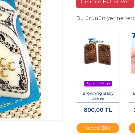
Gelince Haber Ver
Bu ürünün yerine terc
Brownıng Baby
Kabze
K
800,00
TL
Sepete Ekle