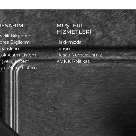
HESABIM
MÜŞTERİ
HİZMETLERİ
yelik Bilgilerim
dres Bilgilerim
Hakkımızda
iparişlerim
İletişim
tok Alarm Listem
Hesap Numaralarımız
lışveriş Listem
K.V.K.K Politikası
iyat Alarm Listem