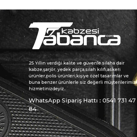
25 Yıllın verdiği kalite ve güvenle silaha dair
kabze,şarjör, yedek parça,silah kılıfı,askeri
ürünler,polis ürünleri,kişiye özel tasarımlar ve
buna benzer ürünlerle siz değerli müşterilerimiz
hizmetinizdeyiz..
WhatsApp Sipariş Hattı : 0541 731 47
84