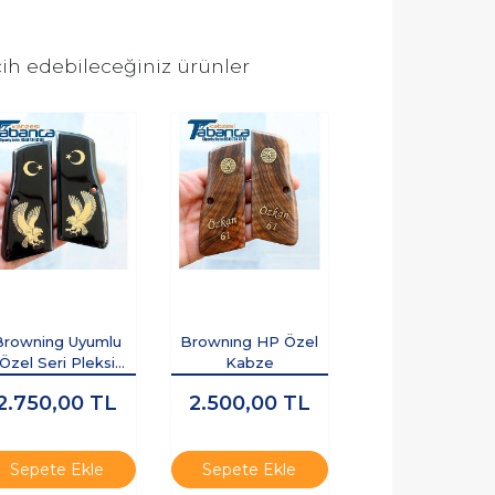
ih edebileceğiniz ürünler
Browning Uyumlu
Brownıng HP Özel
Özel Seri Pleksi
Kabze
abze - Sarı Pirinç
2.750,00
TL
2.500,00
TL
Logolu
Sepete Ekle
Sepete Ekle