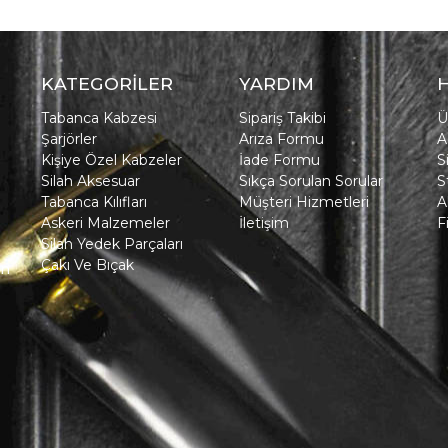
KATEGORİLER
YARDIM
Tabanca Kabzesi
Sipariş Takibi
Ü
Şarjörler
Arıza Formu
A
Kişiye Özel Kabzeler
İade Formu
S
Silah Aksesuar
Sıkça Sorulan Sorular
S
Tabanca Kılıfları
Müşteri Hizmetleri
A
Askeri Malzemeler
İletişim
F
Silah Yedek Parçaları
Çakı Ve Bıçak
in