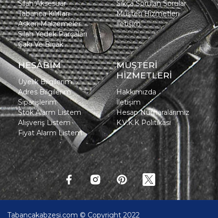
Silah Aksesuar
Sıkça Sorulan Sorular
Tabanca Kılıfları
Müşteri Hizmetleri
Askeri Malzemeler
İletişim
Silah Yedek Parçaları
Çakı Ve Bıçak
HESABIM
MÜŞTERİ
HİZMETLERİ
Üyelik Bilgilerim
Adres Bilgilerim
Hakkımızda
Siparişlerim
İletişim
Stok Alarm Listem
Hesap Numaralarımız
Alışveriş Listem
K.V.K.K Politikası
Fiyat Alarm Listem
Tabancakabzesi.com © Copyright 2022