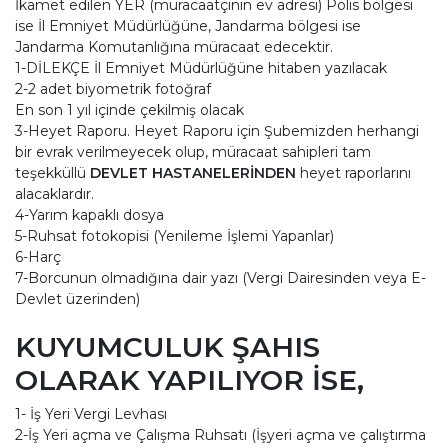
İkamet edilen YER (müracaatçının ev adresi) Polis bölgesi
ise İl Emniyet Müdürlüğüne, Jandarma bölgesi ise
Jandarma Komutanlığına müracaat edecektir.
1-DİLEKÇE İl Emniyet Müdürlüğüne hitaben yazılacak
2-2 adet biyometrik fotoğraf
En son 1 yıl içinde çekilmiş olacak
3-Heyet Raporu. Heyet Raporu için Şubemizden herhangi
bir evrak verilmeyecek olup, müracaat sahipleri tam
teşekküllü
DEVLET HASTANELERİNDEN
heyet raporlarını
alacaklardır.
4-Yarım kapaklı dosya
5-Ruhsat fotokopisi (Yenileme İşlemi Yapanlar)
6-Harç
7-Borcunun olmadığına dair yazı (Vergi Dairesinden veya E-
Devlet üzerinden)
KUYUMCULUK ŞAHIS
OLARAK YAPILIYOR İSE,
1- İş Yeri Vergi Levhası
2-İş Yeri açma ve Çalışma Ruhsatı (İşyeri açma ve çalıştırma