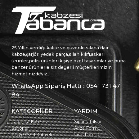
25 Yıllın verdiği kalite ve güvenle silaha dair
kabze,şarjör, yedek parça,silah kılıfı,askeri
ürünler,polis ürünleri,kişiye özel tasarımlar ve buna
benzer ürünlerle siz değerli müşterilerimizin
hizmetinizdeyiz..
WhatsApp Sipariş Hattı : 0541 731 47
84
KATEGORİLER
YARDIM
Tabanca Kabzesi
Sipariş Takibi
Şarjörler
Arıza Formu
Kişiye Özel Kabzeler
İade Formu