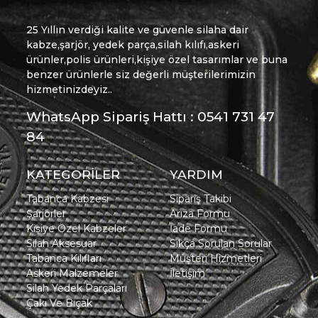
25 Yıllın verdiği kalite ve güvenle silaha dair
kabze,şarjör, yedek parça,silah kılıfı,askeri
ürünler,polis ürünleri,kişiye özel tasarımlar ve buna
benzer ürünlerle siz değerli müşterilerimizin
hizmetinizdeyiz..
WhatsApp Sipariş Hattı : 0541 731 47
84
KATEGORİLER
YARDIM
Tabanca Kabzesi
Sipariş Takibi
Şarjörler
Arıza Formu
Kişiye Özel Kabzeler
İade Formu
Silah Aksesuar
Sıkça Sorulan Sorular
Tabanca Kılıfları
Müşteri Hizmetleri
Askeri Malzemeler
İletişim
Silah Yedek Parçaları
Çakı Ve Bıçak