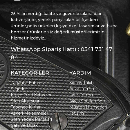
25 Yıllın verdiği kalite ve güvenle silaha dair
kabze,şarjör, yedek parça,silah kılıfı,askeri
ürünler,polis ürünleri,kişiye özel tasarımlar ve buna
benzer ürünlerle siz değerli müşterilerimizin
hizmetinizdeyiz..
WhatsApp Sipariş Hattı : 0541 731 47
84
KATEGORİLER
YARDIM
Tabanca Kabzesi
Sipariş Takibi
Şarjörler
Arıza Formu
Kişiye Özel Kabzeler
İade Formu
Silah Aksesuar
Sıkça Sorulan Sorular
Tabanca Kılıfları
Müşteri Hizmetleri
Askeri Malzemeler
İletişim
Silah Yedek Parçaları
Çakı Ve Bıçak