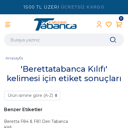
1500 TL ÜZERİ
ÜCRETSİZ KARGO
0
Anasayfa
'Berettatabanca Kılıfı'
kelimesi için etiket sonuçları
Benzer Etiketler
Beretta F84 & F81 Deri Tabanca
Kılıfı