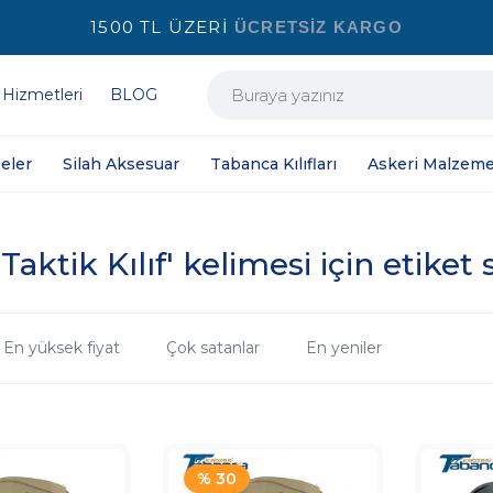
1500 TL ÜZERİ
ÜCRETSİZ KARGO
 Hizmetleri
BLOG
eler
Silah Aksesuar
Tabanca Kılıfları
Askeri Malzeme
Taktik Kılıf' kelimesi için etiket
En yüksek fiyat
Çok satanlar
En yeniler
% 30