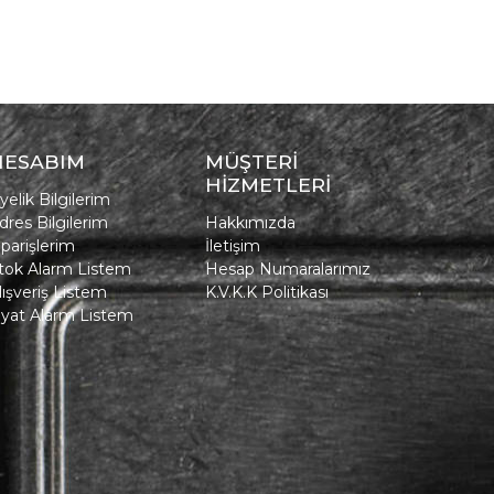
HESABIM
MÜŞTERİ
HİZMETLERİ
yelik Bilgilerim
dres Bilgilerim
Hakkımızda
iparişlerim
İletişim
tok Alarm Listem
Hesap Numaralarımız
lışveriş Listem
K.V.K.K Politikası
iyat Alarm Listem