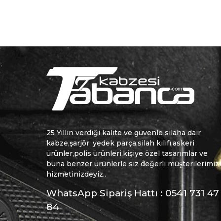
25 Yıllın verdiği kalite ve güvenle silaha dair
kabze,şarjör, yedek parça,silah kılıfı,askeri
ürünler,polis ürünleri,kişiye özel tasarımlar ve
buna benzer ürünlerle siz değerli müşterilerimiz
hizmetinizdeyiz..
WhatsApp Sipariş Hattı : 0541 731 47
84