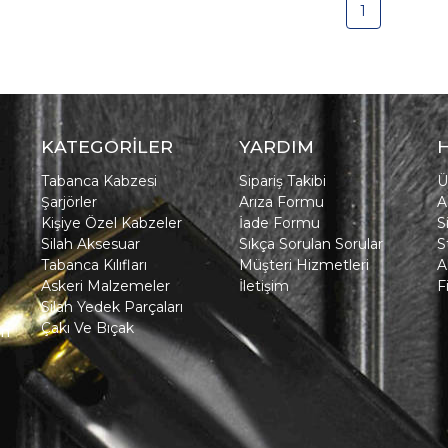
1
KATEGORİLER
YARDIM
Tabanca Kabzesi
Sipariş Takibi
Ü
Şarjörler
Arıza Formu
A
Kişiye Özel Kabzeler
İade Formu
S
Silah Aksesuar
Sıkça Sorulan Sorular
S
Tabanca Kılıfları
Müşteri Hizmetleri
A
Askeri Malzemeler
İletişim
F
Silah Yedek Parçaları
Çakı Ve Bıçak
in