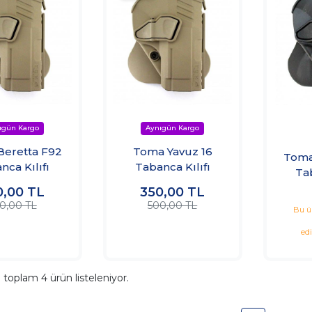
eretta F92
Toma Yavuz 16
Toma
nca Kılıfı
Tabanca Kılıfı
Tab
0,00
TL
350,00
TL
0,00 TL
500,00 TL
Bu ü
ed
a toplam
4
ürün listeleniyor.