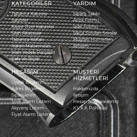
KATEGORİLER
YARDIM
Tabanca Kabzesi
Sipariş Takibi
Şarjörler
Arıza Formu
Kişiye Özel Kabzeler
İade Formu
Silah Aksesuar
Sıkça Sorulan Sorular
Tabanca Kılıfları
Müşteri Hizmetleri
Askeri Malzemeler
İletişim
Silah Yedek Parçaları
Çakı Ve Bıçak
HESABIM
MÜŞTERİ
HİZMETLERİ
Üyelik Bilgilerim
Adres Bilgilerim
Hakkımızda
Siparişlerim
İletişim
Stok Alarm Listem
Hesap Numaralarımız
Alışveriş Listem
K.V.K.K Politikası
Fiyat Alarm Listem