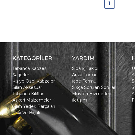
1
KATEGORİLER
YARDIM
Tabanca Kabzesi
Sipariş Takibi
Ü
Şarjörler
Arıza Formu
A
Kişiye Özel Kabzeler
İade Formu
S
Silah Aksesuar
Sıkça Sorulan Sorular
S
Tabanca Kılıfları
Müşteri Hizmetleri
A
Askeri Malzemeler
İletişim
F
Silah Yedek Parçaları
Çakı Ve Bıçak
in