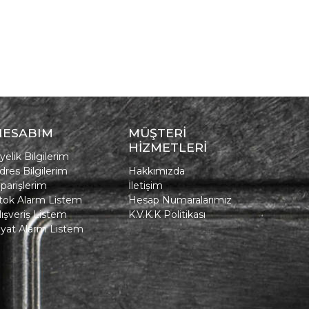
HESABIM
MÜŞTERİ
HİZMETLERİ
yelik Bilgilerim
dres Bilgilerim
Hakkımızda
iparişlerim
İletişim
tok Alarm Listem
Hesap Numaralarımız
lışveriş Listem
K.V.K.K Politikası
iyat Alarm Listem