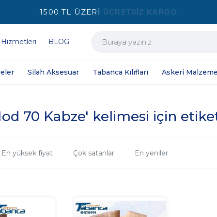
1500 TL ÜZERİ
ÜCRETSİZ KARGO
 Hizmetleri
BLOG
eler
Silah Aksesuar
Tabanca Kılıfları
Askeri Malzeme
od 70 Kabze' kelimesi için etike
En yüksek fiyat
Çok satanlar
En yeniler