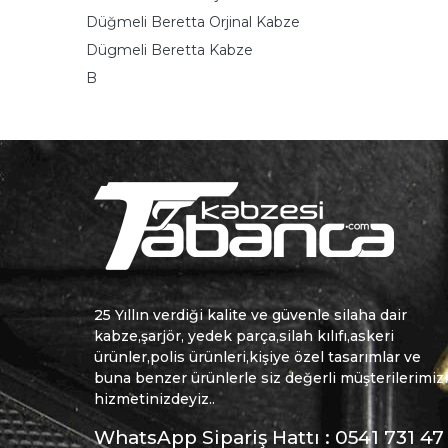
Düğmeli Beretta Orjinal Kabze
Dügmeli Beretta Kabze
B
25 Yıllın verdiği kalite ve güvenle silaha dair
kabze,şarjör, yedek parça,silah kılıfı,askeri
ürünler,polis ürünleri,kişiye özel tasarımlar ve
buna benzer ürünlerle siz değerli müşterilerimiz
hizmetinizdeyiz..
WhatsApp Sipariş Hattı : 0541 731 47