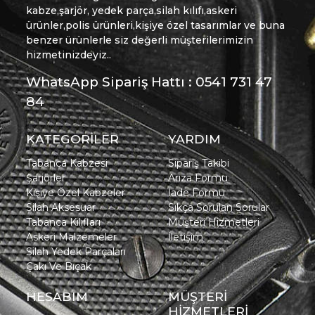
kabze,şarjör, yedek parça,silah kılıfı,askeri
ürünler,polis ürünleri,kişiye özel tasarımlar ve buna
benzer ürünlerle siz değerli müşterilerimizin
hizmetinizdeyiz..
WhatsApp Sipariş Hattı : 0541 731 47
84
KATEGORİLER
YARDIM
Tabanca Kabzesi
Sipariş Takibi
Şarjörler
Arıza Formu
Kişiye Özel Kabzeler
İade Formu
Silah Aksesuar
Sıkça Sorulan Sorular
Tabanca Kılıfları
Müşteri Hizmetleri
Askeri Malzemeler
İletişim
Silah Yedek Parçaları
Çakı Ve Bıçak
HESABIM
MÜŞTERİ
HİZMETLERİ