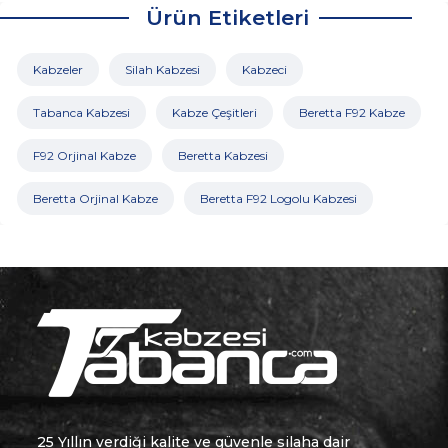
Ürün Etiketleri
Kabzeler
Silah Kabzesi
Kabzeci
Tabanca Kabzesi
Kabze Çeşitleri
Beretta F92 Kabze
F92 Orjinal Kabze
Beretta Kabzesi
Beretta Orjinal Kabze
Beretta F92 Logolu Kabzesi
25 Yıllın verdiği kalite ve güvenle silaha dair