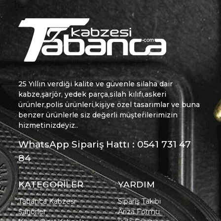
25 Yıllın verdiği kalite ve güvenle silaha dair
kabze,şarjör, yedek parça,silah kılıfı,askeri
ürünler,polis ürünleri,kişiye özel tasarımlar ve buna
benzer ürünlerle siz değerli müşterilerimizin
hizmetinizdeyiz..
WhatsApp Sipariş Hattı : 0541 731 47
84
KATEGORİLER
YARDIM
Tabanca Kabzesi
Sipariş Takibi
Şarjörler
Arıza Formu