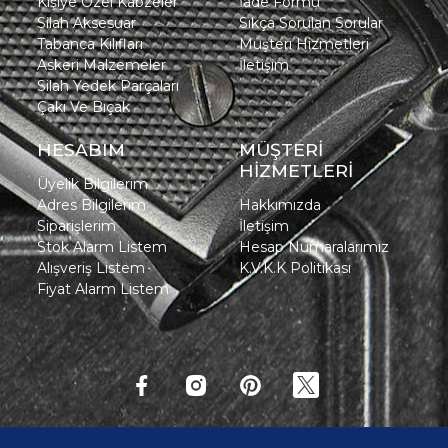
Kişiye Özel Kabzeler
İade Formu
Silah Aksesuar
Sıkça Sorulan Sorular
Tabanca Kılıfları
Müşteri Hizmetleri
Askeri Malzemeler
İletişim
Silah Yedek Parçaları
Çakı Ve Bıçak
HESABIM
MÜŞTERİ
HİZMETLERİ
Üyelik Bilgilerim
Adres Bilgilerim
Hakkımızda
Siparişlerim
İletişim
Stok Alarm Listem
Hesap Numaralarımız
Alışveriş Listem
K.V.K.K Politikası
Fiyat Alarm Listem