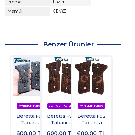
İşleme
Lazer
Mamül
CEVİZ
Benzer Ürünler
Beretta F92
Beretta F92
Beretta F92
Tabanca
Tabanca
Tabanca
Kabzesi
Kabzesi
Kabzesi
600,00
TL
600,00
TL
600,00
TL