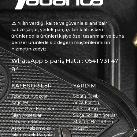
25 Yıllın verdiği kalite ve güvenle silaha dair
kabze,şarjör, yedek parça,silah kılıfı,askeri
ürünler,polis ürünleri,kişiye özel tasarımlar ve buna
benzer ürünlerle siz değerli müşterilerimizin
hizmetinizdeyiz..
WhatsApp Sipariş Hattı : 0541 731 47
84
KATEGORİLER
YARDIM
Tabanca Kabzesi
Sipariş Takibi
Şarjörler
Arıza Formu
Kişiye Özel Kabzeler
İade Formu
Silah Aksesuar
Sıkça Sorulan Sorular
Tabanca Kılıfları
Müşteri Hizmetleri
Askeri Malzemeler
İletişim
Silah Yedek Parçaları