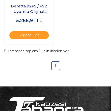
Beretta 92FS / F92
Uyumlu Orijinal
Silah Sökme
5.266,91
TL
Mandalı
Sepete Ekle
Bu aramada toplam
1
ürün listeleniyor.
1