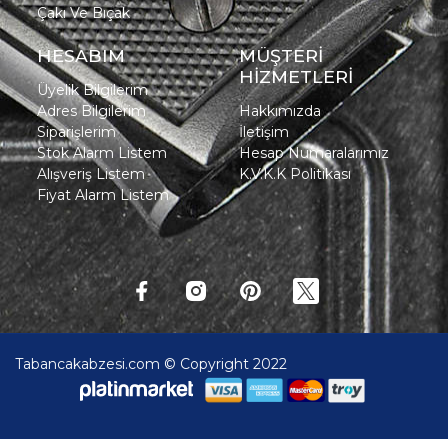
Çakı Ve Bıçak
HESABIM
MÜŞTERİ
HİZMETLERİ
Üyelik Bilgilerim
Adres Bilgilerim
Hakkımızda
Siparişlerim
İletişim
Stok Alarm Listem
Hesap Numaralarımız
Alışveriş Listem
K.V.K.K Politikası
Fiyat Alarm Listem
Tabancakabzesi.com © Copyright 2022