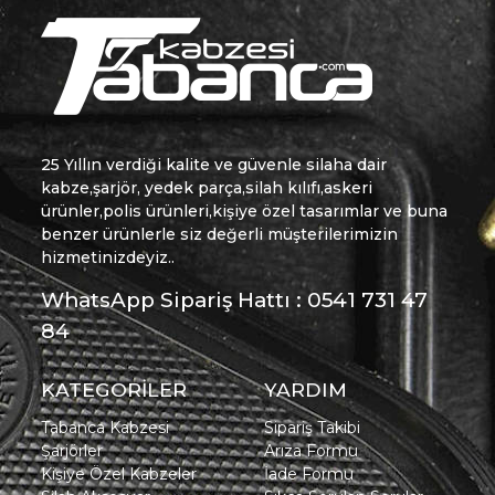
25 Yıllın verdiği kalite ve güvenle silaha dair
kabze,şarjör, yedek parça,silah kılıfı,askeri
ürünler,polis ürünleri,kişiye özel tasarımlar ve buna
benzer ürünlerle siz değerli müşterilerimizin
hizmetinizdeyiz..
WhatsApp Sipariş Hattı : 0541 731 47
84
KATEGORİLER
YARDIM
Tabanca Kabzesi
Sipariş Takibi
Şarjörler
Arıza Formu
Kişiye Özel Kabzeler
İade Formu