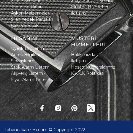
Silah Aksesuar
Sıkça Sorulan Sorular
Tabanca Kılıfları
Müşteri Hizmetleri
Askeri Malzemeler
İletişim
Silah Yedek Parçaları
Çakı Ve Bıçak
HESABIM
MÜŞTERİ
HİZMETLERİ
Üyelik Bilgilerim
Adres Bilgilerim
Hakkımızda
Siparişlerim
İletişim
Stok Alarm Listem
Hesap Numaralarımız
Alışveriş Listem
K.V.K.K Politikası
Fiyat Alarm Listem
Tabancakabzesi.com © Copyright 2022