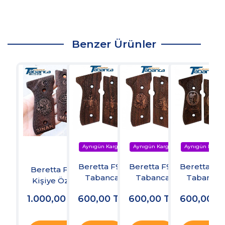
Benzer Ürünler
Beretta F92
Beretta F92
Beretta F9
Beretta F92
Tabanca
Tabanca
Tabanca
Kişiye Özel
Kabzesi
Kabzesi
Kabzesi
Kabze
1.000,00
TL
600,00
TL
600,00
TL
600,00
T