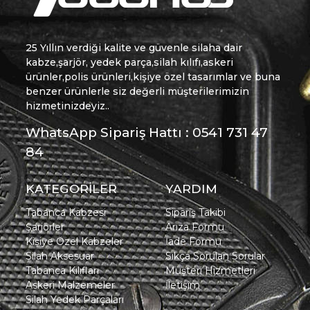
25 Yıllın verdiği kalite ve güvenle silaha dair
kabze,şarjör, yedek parça,silah kılıfı,askeri
ürünler,polis ürünleri,kişiye özel tasarımlar ve buna
benzer ürünlerle siz değerli müşterilerimizin
hizmetinizdeyiz..
WhatsApp Sipariş Hattı : 0541 731 47
84
KATEGORİLER
YARDIM
Tabanca Kabzesi
Sipariş Takibi
Şarjörler
Arıza Formu
Kişiye Özel Kabzeler
İade Formu
Silah Aksesuar
Sıkça Sorulan Sorular
Tabanca Kılıfları
Müşteri Hizmetleri
Askeri Malzemeler
İletişim
Silah Yedek Parçaları