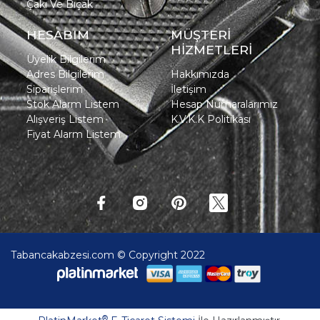
Çakı Ve Bıçak
HESABIM
MÜŞTERİ
HİZMETLERİ
Üyelik Bilgilerim
Adres Bilgilerim
Hakkımızda
Siparişlerim
İletişim
Stok Alarm Listem
Hesap Numaralarımız
Alışveriş Listem
K.V.K.K Politikası
Fiyat Alarm Listem
Tabancakabzesi.com © Copyright 2022
®