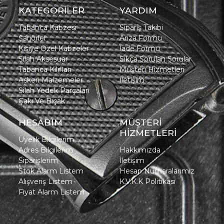
KATEGORİLER
YARDIM
Tabanca Kabzesi
Sipariş Takibi
Şarjörler
Arıza Formu
Kişiye Özel Kabzeler
İade Formu
Silah Aksesuar
Sıkça Sorulan Sorular
Tabanca Kılıfları
Müşteri Hizmetleri
Askeri Malzemeler
İletişim
Silah Yedek Parçaları
Çakı Ve Bıçak
HESABIM
MÜŞTERİ
HİZMETLERİ
Üyelik Bilgilerim
Adres Bilgilerim
Hakkımızda
Siparişlerim
İletişim
Stok Alarm Listem
Hesap Numaralarımız
Alışveriş Listem
K.V.K.K Politikası
Fiyat Alarm Listem