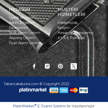
HESABIM
MÜŞTERİ
HİZMETLERİ
Üyelik Bilgilerim
Adres Bilgilerim
Hakkımızda
Siparişlerim
İletişim
Stok Alarm Listem
Hesap Numaralarımız
Alışveriş Listem
K.V.K.K Politikası
Fiyat Alarm Listem
Tabancakabzesi.com © Copyright 2022
®
PlatinMarket
E-Ticaret Sistemi
İle Hazırlanmıştır.