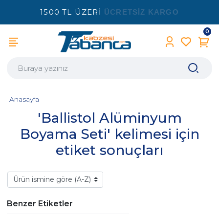
1500 TL ÜZERİ
ÜCRETSİZ KARGO
0
Anasayfa
'Ballistol Alüminyum
Boyama Seti' kelimesi için
etiket sonuçları
Benzer Etiketler