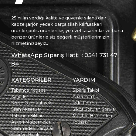
25 Yıllın verdiği kalite ve güvenle silaha dair
kabze,şarjör, yedek parça,silah kılıfı,askeri
ürünler,polis ürünleri,kişiye özel tasarımlar ve buna
benzer ürünlerle siz değerli müşterilerimizin
hizmetinizdeyiz..
WhatsApp Sipariş Hattı : 0541 731 47
84
KATEGORİLER
YARDIM
Tabanca Kabzesi
Sipariş Takibi
Şarjörler
Arıza Formu
Kişiye Özel Kabzeler
İade Formu
Silah Aksesuar
Sıkça Sorulan Sorular
Tabanca Kılıfları
Müşteri Hizmetleri
Askeri Malzemeler
İletişim
Silah Yedek Parçaları
Çakı Ve Bıçak