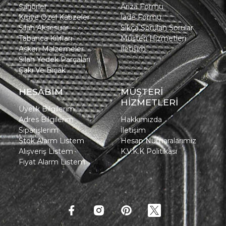
Şarjörler
Arıza Formu
Kişiye Özel Kabzeler
İade Formu
Silah Aksesuar
Sıkça Sorulan Sorular
Tabanca Kılıfları
Müşteri Hizmetleri
Askeri Malzemeler
İletişim
Silah Yedek Parçaları
Çakı Ve Bıçak
HESABIM
MÜŞTERİ
HİZMETLERİ
Üyelik Bilgilerim
Adres Bilgilerim
Hakkımızda
Siparişlerim
İletişim
Stok Alarm Listem
Hesap Numaralarımız
Alışveriş Listem
K.V.K.K Politikası
Fiyat Alarm Listem