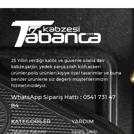
25 Yıllın verdiği kalite ve güvenle silaha dair
kabze,şarjör, yedek parça,silah kılıfı,askeri
ürünler,polis ürünleri,kişiye özel tasarımlar ve buna
benzer ürünlerle siz değerli müşterilerimizin
hizmetinizdeyiz..
WhatsApp Sipariş Hattı : 0541 731 47
84
KATEGORİLER
YARDIM
Tabanca Kabzesi
Sipariş Takibi