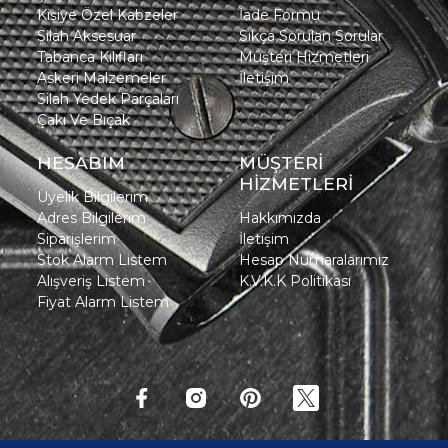
Kişiye Özel Kabzeler
İade Formu
Silah Aksesuar
Sıkça Sorulan Sorular
Tabanca Kılıfları
Müşteri Hizmetleri
Askeri Malzemeler
İletişim
Silah Yedek Parçaları
Çakı Ve Bıçak
HESABIM
MÜŞTERİ
HİZMETLERİ
Üyelik Bilgilerim
Adres Bilgilerim
Hakkımızda
Siparişlerim
İletişim
Stok Alarm Listem
Hesap Numaralarımız
Alışveriş Listem
K.V.K.K Politikası
Fiyat Alarm Listem