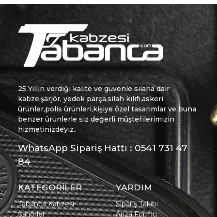
25 Yıllın verdiği kalite ve güvenle silaha dair
kabze,şarjör, yedek parça,silah kılıfı,askeri
ürünler,polis ürünleri,kişiye özel tasarımlar ve buna
benzer ürünlerle siz değerli müşterilerimizin
hizmetinizdeyiz..
WhatsApp Sipariş Hattı : 0541 731 47
84
KATEGORİLER
YARDIM
Tabanca Kabzesi
Sipariş Takibi
Şarjörler
Arıza Formu