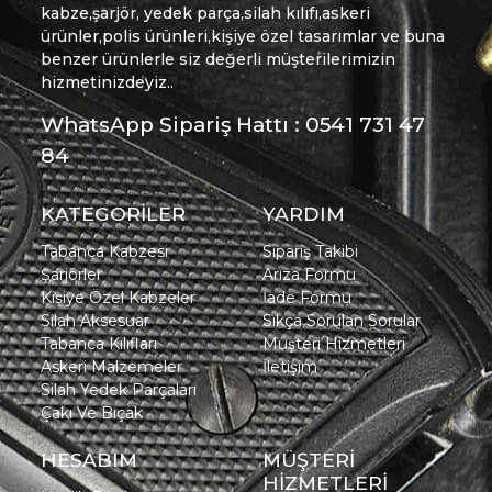
kabze,şarjör, yedek parça,silah kılıfı,askeri
ürünler,polis ürünleri,kişiye özel tasarımlar ve buna
benzer ürünlerle siz değerli müşterilerimizin
hizmetinizdeyiz..
WhatsApp Sipariş Hattı : 0541 731 47
84
KATEGORİLER
YARDIM
Tabanca Kabzesi
Sipariş Takibi
Şarjörler
Arıza Formu
Kişiye Özel Kabzeler
İade Formu
Silah Aksesuar
Sıkça Sorulan Sorular
Tabanca Kılıfları
Müşteri Hizmetleri
Askeri Malzemeler
İletişim
Silah Yedek Parçaları
Çakı Ve Bıçak
HESABIM
MÜŞTERİ
HİZMETLERİ