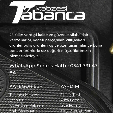
25 Yıllın verdiği kalite ve güvenle silaha dair
kabze,şarjör, yedek parça,silah kılıfı,askeri
ürünler,polis ürünleri,kişiye özel tasarımlar ve buna
benzer ürünlerle siz değerli müşterilerimizin
hizmetinizdeyiz..
WhatsApp Sipariş Hattı : 0541 731 47
84
KATEGORİLER
YARDIM
Tabanca Kabzesi
Sipariş Takibi
Şarjörler
Arıza Formu
Kişiye Özel Kabzeler
İade Formu
Silah Aksesuar
Sıkça Sorulan Sorular