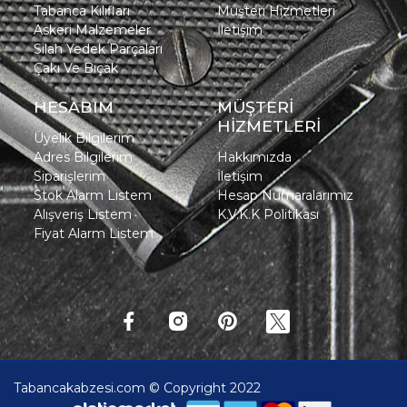
Tabanca Kılıfları
Müşteri Hizmetleri
Askeri Malzemeler
İletişim
Silah Yedek Parçaları
Çakı Ve Bıçak
HESABIM
MÜŞTERİ
HİZMETLERİ
Üyelik Bilgilerim
Adres Bilgilerim
Hakkımızda
Siparişlerim
İletişim
Stok Alarm Listem
Hesap Numaralarımız
Alışveriş Listem
K.V.K.K Politikası
Fiyat Alarm Listem
Tabancakabzesi.com © Copyright 2022