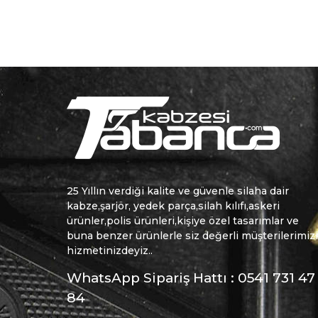
25 Yıllın verdiği kalite ve güvenle silaha dair
kabze,şarjör, yedek parça,silah kılıfı,askeri
ürünler,polis ürünleri,kişiye özel tasarımlar ve
buna benzer ürünlerle siz değerli müşterilerimiz
hizmetinizdeyiz..
WhatsApp Sipariş Hattı : 0541 731 47
84