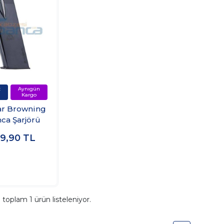
r Browning
ca Şarjörü
99,90
TL
a toplam
1
ürün listeleniyor.