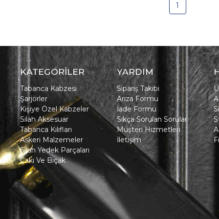
1
KATEGORİLER
YARDIM
Tabanca Kabzesi
Sipariş Takibi
Ü
Şarjörler
Arıza Formu
A
Kişiye Özel Kabzeler
İade Formu
S
Silah Aksesuar
Sıkça Sorulan Sorular
S
Tabanca Kılıfları
Müşteri Hizmetleri
A
Askeri Malzemeler
İletişim
F
Silah Yedek Parçaları
Çakı Ve Bıçak
in