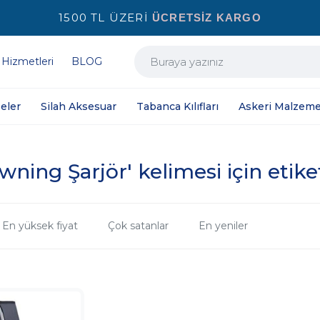
1500 TL ÜZERİ
ÜCRETSİZ KARGO
 Hizmetleri
BLOG
eler
Silah Aksesuar
Tabanca Kılıfları
Askeri Malzeme
ing Şarjör' kelimesi için etike
En yüksek fiyat
Çok satanlar
En yeniler