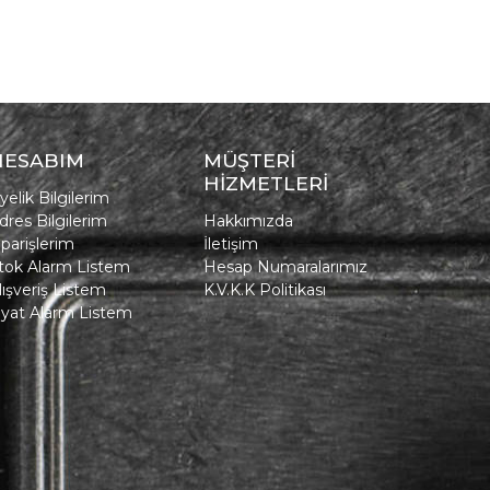
HESABIM
MÜŞTERİ
HİZMETLERİ
yelik Bilgilerim
dres Bilgilerim
Hakkımızda
iparişlerim
İletişim
tok Alarm Listem
Hesap Numaralarımız
lışveriş Listem
K.V.K.K Politikası
iyat Alarm Listem