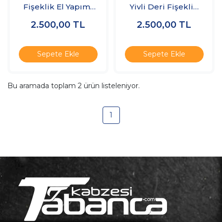
Fişeklik El Yapımı
Yivli Deri Fişeklik
%100 Deri
35 Fişek
2.500,00
TL
2.500,00
TL
Sepete Ekle
Sepete Ekle
Bu aramada toplam
2
ürün listeleniyor.
1