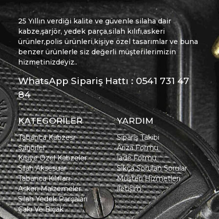
25 Yıllın verdiği kalite ve güvenle silaha dair
kabze,şarjör, yedek parça,silah kılıfı,askeri
ürünler,polis ürünleri,kişiye özel tasarımlar ve buna
benzer ürünlerle siz değerli müşterilerimizin
hizmetinizdeyiz..
WhatsApp Sipariş Hattı : 0541 731 47
84
KATEGORİLER
YARDIM
Tabanca Kabzesi
Sipariş Takibi
Şarjörler
Arıza Formu
Kişiye Özel Kabzeler
İade Formu
Silah Aksesuar
Sıkça Sorulan Sorular
Tabanca Kılıfları
Müşteri Hizmetleri
Askeri Malzemeler
İletişim
Silah Yedek Parçaları
Çakı Ve Bıçak