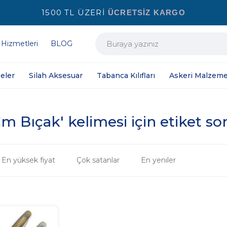
1500 TL ÜZERİ
ÜCRETSİZ KARGO
 Hizmetleri
BLOG
eler
Silah Aksesuar
Tabanca Kılıfları
Askeri Malzeme
Cm Bıçak' kelimesi için etiket so
En yüksek fiyat
Çok satanlar
En yeniler