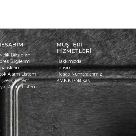
HESABIM
MÜŞTERİ
HİZMETLERİ
yelik Bilgilerim
dres Bilgilerim
Hakkımızda
iparişlerim
İletişim
tok Alarm Listem
Hesap Numaralarımız
lışveriş Listem
K.V.K.K Politikası
iyat Alarm Listem