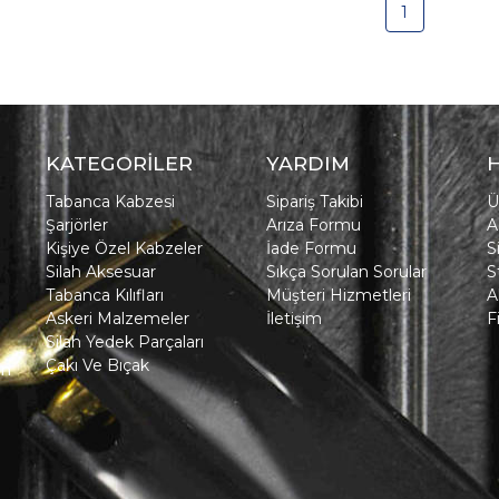
1
KATEGORİLER
YARDIM
Tabanca Kabzesi
Sipariş Takibi
Ü
Şarjörler
Arıza Formu
A
Kişiye Özel Kabzeler
İade Formu
S
Silah Aksesuar
Sıkça Sorulan Sorular
S
Tabanca Kılıfları
Müşteri Hizmetleri
A
Askeri Malzemeler
İletişim
F
Silah Yedek Parçaları
Çakı Ve Bıçak
in