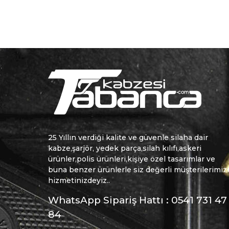
25 Yıllın verdiği kalite ve güvenle silaha dair
kabze,şarjör, yedek parça,silah kılıfı,askeri
ürünler,polis ürünleri,kişiye özel tasarımlar ve
buna benzer ürünlerle siz değerli müşterilerimiz
hizmetinizdeyiz..
WhatsApp Sipariş Hattı : 0541 731 47
84