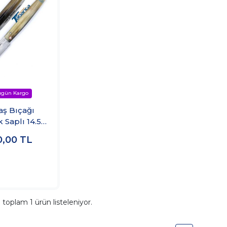
aş Bıçağı
 Saplı 14.5
cm
0,00
TL
a toplam
1
ürün listeleniyor.